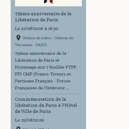
79ème anniversaire de la
Libération de Paris
Le 21/08/2026
à 16:30
Station de métro : Château de
Vincennes - PARIS
79ème anniversaire de la
Libération de Paris et
Hommage aux 7 fusillés FTPF-
FFI CMP (Francs-Tireurs et
Partisans Français - Forces
Françaises de l'Intèrieur ...
Commémoration de la
libération de Paris à l'Hôtel
de Ville de Paris
Le 25/08/2026