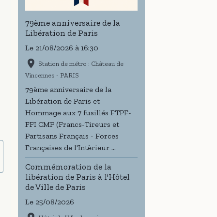
79ème anniversaire de la
Libération de Paris
Le 21/08/2026
à 16:30
Station de métro : Château de
Vincennes - PARIS
79ème anniversaire de la
Libération de Paris et
Hommage aux 7 fusillés FTPF-
FFI CMP (Francs-Tireurs et
Partisans Français - Forces
Françaises de l'Intèrieur ...
Commémoration de la
libération de Paris à l'Hôtel
de Ville de Paris
Le 25/08/2026