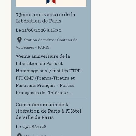
79ème anniversaire de la
Libération de Paris
Le 21/08/2026
à 16:30
Station de métro : Château de
Vincennes - PARIS
79ème anniversaire de la
Libération de Paris et
Hommage aux 7 fusillés FTPF-
FFI CMP (Francs-Tireurs et
Partisans Français - Forces
Françaises de l'Intèrieur ...
Commémoration de la
libération de Paris à l'Hôtel
de Ville de Paris
Le 25/08/2026