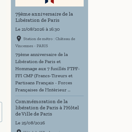
79ème anniversaire de la
Libération de Paris
Le 21/08/2026
à 16:30
Station de métro : Château de
Vincennes - PARIS
79ème anniversaire de la
Libération de Paris et
Hommage aux 7 fusillés FTPF-
FFI CMP (Francs-Tireurs et
Partisans Français - Forces
Françaises de l'Intèrieur ...
Commémoration de la
libération de Paris à l'Hôtel
de Ville de Paris
Le 25/08/2026