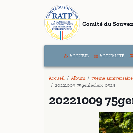
Comité du Souven
ACCUEIL
ACTUALITÉ
Accueil
Album
75ème anniversaire 
20221009 75genleclerc 0524
20221009 75ge