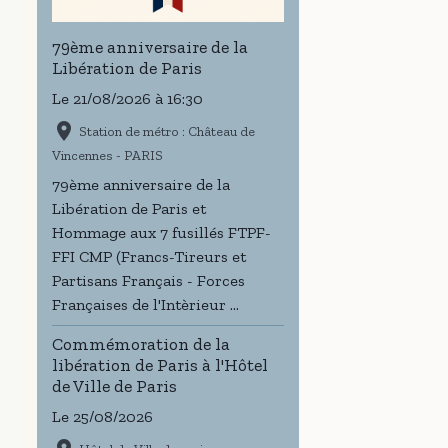
79ème anniversaire de la
Libération de Paris
Le 21/08/2026
à 16:30
Station de métro : Château de
Vincennes - PARIS
79ème anniversaire de la
Libération de Paris et
Hommage aux 7 fusillés FTPF-
FFI CMP (Francs-Tireurs et
Partisans Français - Forces
Françaises de l'Intèrieur ...
Commémoration de la
libération de Paris à l'Hôtel
de Ville de Paris
Le 25/08/2026