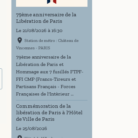
79ème anniversaire de la
Libération de Paris
Le 21/08/2026
à 16:30
Station de métro : Château de
Vincennes - PARIS
79ème anniversaire de la
Libération de Paris et
Hommage aux 7 fusillés FTPF-
FFI CMP (Francs-Tireurs et
Partisans Français - Forces
Françaises de l'Intèrieur ...
Commémoration de la
libération de Paris à l'Hôtel
de Ville de Paris
Le 25/08/2026