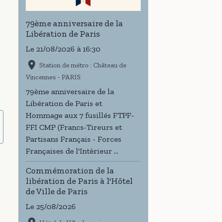
79ème anniversaire de la
Libération de Paris
Le 21/08/2026
à 16:30
Station de métro : Château de
Vincennes - PARIS
79ème anniversaire de la
Libération de Paris et
Hommage aux 7 fusillés FTPF-
FFI CMP (Francs-Tireurs et
Partisans Français - Forces
Françaises de l'Intèrieur ...
Commémoration de la
libération de Paris à l'Hôtel
de Ville de Paris
Le 25/08/2026