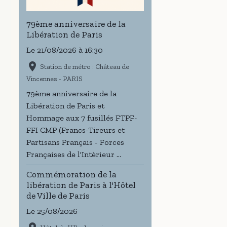
79ème anniversaire de la
Libération de Paris
Le 21/08/2026
à 16:30
Station de métro : Château de
Vincennes - PARIS
79ème anniversaire de la
Libération de Paris et
Hommage aux 7 fusillés FTPF-
FFI CMP (Francs-Tireurs et
Partisans Français - Forces
Françaises de l'Intèrieur ...
Commémoration de la
libération de Paris à l'Hôtel
de Ville de Paris
Le 25/08/2026