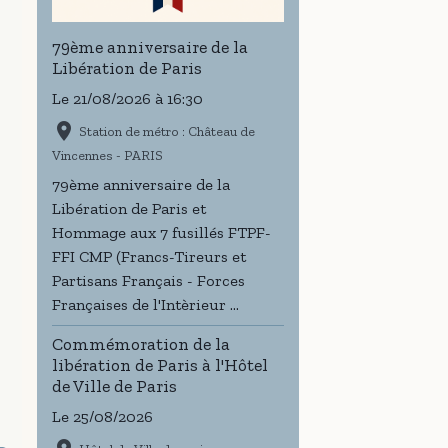
79ème anniversaire de la
Libération de Paris
Le 21/08/2026
à 16:30
Station de métro : Château de
Vincennes - PARIS
79ème anniversaire de la
Libération de Paris et
Hommage aux 7 fusillés FTPF-
FFI CMP (Francs-Tireurs et
Partisans Français - Forces
Françaises de l'Intèrieur ...
Commémoration de la
libération de Paris à l'Hôtel
de Ville de Paris
Le 25/08/2026