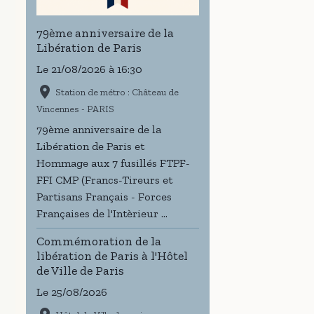
79ème anniversaire de la
Libération de Paris
Le 21/08/2026
à 16:30
Station de métro : Château de
Vincennes - PARIS
79ème anniversaire de la
Libération de Paris et
Hommage aux 7 fusillés FTPF-
FFI CMP (Francs-Tireurs et
Partisans Français - Forces
Françaises de l'Intèrieur ...
Commémoration de la
libération de Paris à l'Hôtel
de Ville de Paris
Le 25/08/2026