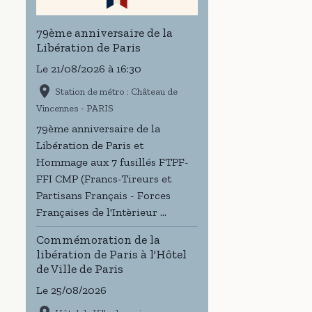
79ème anniversaire de la
Libération de Paris
Le 21/08/2026
à 16:30
Station de métro : Château de
Vincennes - PARIS
79ème anniversaire de la
Libération de Paris et
Hommage aux 7 fusillés FTPF-
FFI CMP (Francs-Tireurs et
Partisans Français - Forces
Françaises de l'Intèrieur ...
Commémoration de la
libération de Paris à l'Hôtel
de Ville de Paris
Le 25/08/2026