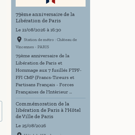
79ème anniversaire de la
Libération de Paris
Le 21/08/2026
à 16:30
Station de métro : Château de
Vincennes - PARIS
79ème anniversaire de la
Libération de Paris et
Hommage aux 7 fusillés FTPF-
FFI CMP (Francs-Tireurs et
Partisans Français - Forces
Françaises de l'Intèrieur ...
Commémoration de la
libération de Paris à l'Hôtel
de Ville de Paris
Le 25/08/2026