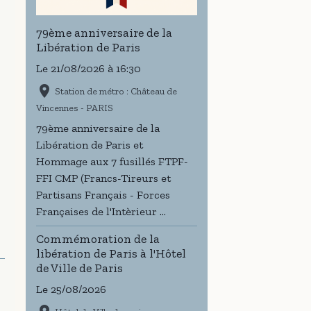
79ème anniversaire de la
Libération de Paris
Le 21/08/2026
à 16:30
Station de métro : Château de
Vincennes - PARIS
79ème anniversaire de la
Libération de Paris et
Hommage aux 7 fusillés FTPF-
FFI CMP (Francs-Tireurs et
Partisans Français - Forces
Françaises de l'Intèrieur ...
Commémoration de la
libération de Paris à l'Hôtel
de Ville de Paris
Le 25/08/2026