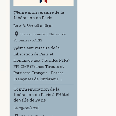
79ème anniversaire de la
Libération de Paris
Le 21/08/2026
à 16:30
Station de métro : Château de
Vincennes - PARIS
79ème anniversaire de la
Libération de Paris et
Hommage aux 7 fusillés FTPF-
FFI CMP (Francs-Tireurs et
Partisans Français - Forces
Françaises de l'Intèrieur ...
Commémoration de la
libération de Paris à l'Hôtel
de Ville de Paris
Le 25/08/2026