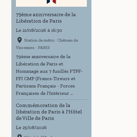
79ème anniversaire de la
Libération de Paris
Le 21/08/2026
à 16:30
Station de métro : Château de
Vincennes - PARIS
79ème anniversaire de la
Libération de Paris et
Hommage aux 7 fusillés FTPF-
FFI CMP (Francs-Tireurs et
Partisans Français - Forces
Françaises de l'Intèrieur ...
Commémoration de la
libération de Paris à l'Hôtel
de Ville de Paris
Le 25/08/2026