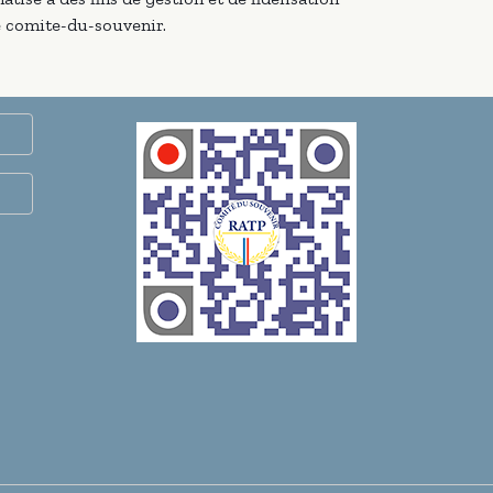
te comite-du-souvenir.