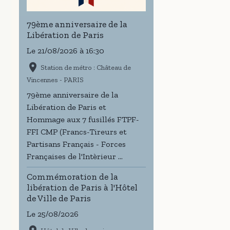
79ème anniversaire de la
Libération de Paris
Le 21/08/2026
à 16:30
Station de métro : Château de
Vincennes - PARIS
79ème anniversaire de la
Libération de Paris et
Hommage aux 7 fusillés FTPF-
FFI CMP (Francs-Tireurs et
Partisans Français - Forces
Françaises de l'Intèrieur ...
Commémoration de la
libération de Paris à l'Hôtel
de Ville de Paris
Le 25/08/2026