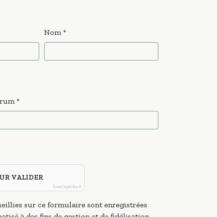
Nom
orum
UR VALIDER
IconCaptcha ©
eillies sur ce formulaire sont enregistrées
atisé à des fins de gestion et de fidélisation