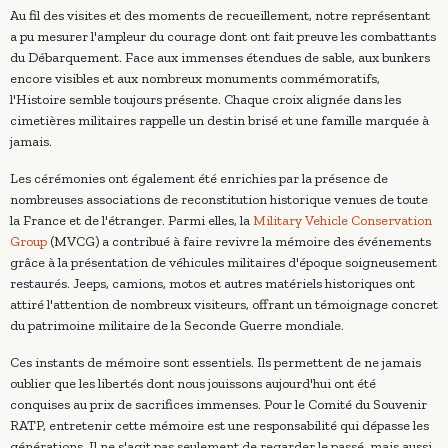
Au fil des visites et des moments de recueillement, notre représentant
a pu mesurer l'ampleur du courage dont ont fait preuve les combattants
du Débarquement. Face aux immenses étendues de sable, aux bunkers
encore visibles et aux nombreux monuments commémoratifs,
l'Histoire semble toujours présente. Chaque croix alignée dans les
cimetières militaires rappelle un destin brisé et une famille marquée à
jamais.
Les cérémonies ont également été enrichies par la présence de
nombreuses associations de reconstitution historique venues de toute
la France et de l'étranger. Parmi elles, la
Military Vehicle Conservation
Group
(MVCG) a contribué à faire revivre la mémoire des événements
grâce à la présentation de véhicules militaires d'époque soigneusement
restaurés. Jeeps, camions, motos et autres matériels historiques ont
attiré l'attention de nombreux visiteurs, offrant un témoignage concret
du patrimoine militaire de la Seconde Guerre mondiale.
Ces instants de mémoire sont essentiels. Ils permettent de ne jamais
oublier que les libertés dont nous jouissons aujourd'hui ont été
conquises au prix de sacrifices immenses. Pour le Comité du Souvenir
RATP, entretenir cette mémoire est une responsabilité qui dépasse les
générations. Il ne s'agit pas seulement de regarder le passé, mais aussi