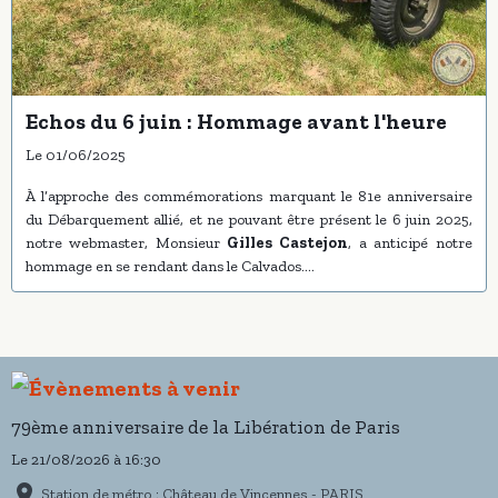
Echos du 6 juin : Hommage avant l'heure
Le 01/06/2025
À l’approche des commémorations marquant le 81e anniversaire
du Débarquement allié, et ne pouvant être présent le 6 juin 2025,
notre webmaster, Monsieur
Gilles Castejon
, a anticipé notre
hommage en se rendant dans le Calvados.
Il y a découvert les préparatifs en cours et a tenu à saluer la
mémoire de cet épisode majeur de l’histoire.
La visite de l’
Overlord Museum
, proche d’Omaha Beach, s’est
révélée particulièrement poignante.
Ce musée présente les événements de la bataille de Normandie
grâce à des scènes reconstituées grandeur nature, offrant une
79ème anniversaire de la Libération de Paris
immersion poignante dans le quotidien des soldats de l’époque.
S’en est suivi un survol en
hélicoptère
des plages du Débarquement
Le 21/08/2026
à 16:30
avec ses vestiges encore visibles.
Station de métro : Château de Vincennes - PARIS