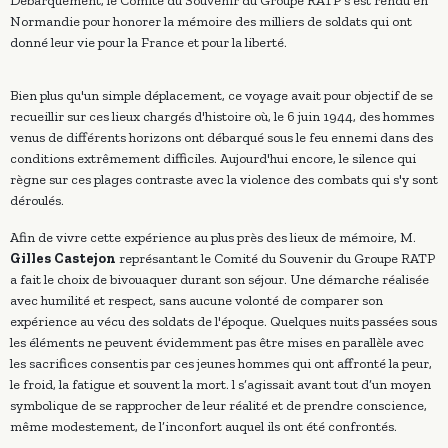
Débarquement, le Comité du Souvenir du Groupe RATP s'est rendu en
Normandie pour honorer la mémoire des milliers de soldats qui ont
donné leur vie pour la France et pour la liberté.
Bien plus qu'un simple déplacement, ce voyage avait pour objectif de se
recueillir sur ces lieux chargés d'histoire où, le 6 juin 1944, des hommes
venus de différents horizons ont débarqué sous le feu ennemi dans des
conditions extrêmement difficiles. Aujourd'hui encore, le silence qui
règne sur ces plages contraste avec la violence des combats qui s'y sont
déroulés.
Afin de vivre cette expérience au plus près des lieux de mémoire, M.
Gilles Castejon
représantant le Comité du Souvenir du Groupe RATP
a fait le choix de bivouaquer durant son séjour. Une démarche réalisée
avec humilité et respect, sans aucune volonté de comparer son
expérience au vécu des soldats de l'époque. Quelques nuits passées sous
les éléments ne peuvent évidemment pas être mises en parallèle avec
les sacrifices consentis par ces jeunes hommes qui ont affronté la peur,
le froid, la fatigue et souvent la mort. l s’agissait avant tout d’un moyen
symbolique de se rapprocher de leur réalité et de prendre conscience,
même modestement, de l’inconfort auquel ils ont été confrontés.