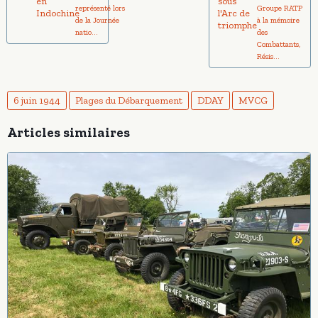
représenté lors
Groupe RATP
de la Journée
à la mémoire
natio...
des
Combattants,
Résis...
6 juin 1944
Plages du Débarquement
DDAY
MVCG
Articles similaires