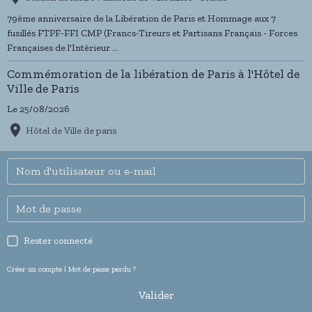
Ce moment fort en émotions souligne avec intensité le courage de
celles et ceux qui ont combattu pour la liberté.
79ème anniversaire de la Libération de Paris et Hommage aux 7
Déjà, la présence nombreuse de passionnés en tenues d’époque et
fusillés FTPF-FFI CMP (Francs-Tireurs et Partisans Français - Forces
de véhicules militaires historiques laisse entrevoir des cérémonies
Françaises de l'Intèrieur ...
de grande ampleur, riches en souvenirs et en émotions.
Commémoration de la libération de Paris à l'Hôtel de
Ville de Paris
Album photos
Le 25/08/2026
Hôtel de Ville de paris
Rester connecté
Créer un compte
|
Mot de passe perdu ?
Valider